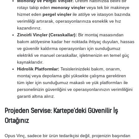
Monoray ve Pergel Vinçler:
Üretim hattınızda belirli bir
rotayı takip eden
monoray vinçler
veya tek bir makineye
hizmet eden
pergel vinçler
ile atölye ve istasyon bazında
verimliliği artırarak, operasyonlarınıza esneklik ve hız
kazandırırız.
Zincirli Vinçler (Ceraskallar):
Bir montaj masasından
bakım atölyesine kadar her noktada ihtiyaç duyulan, hassas
ve güvenilir kaldırma operasyonları için sunduğumuz
elektrikli ve manuel ceraskallar, işletmenizin en temel güç
kaynaklarıdır.
Hidrolik Platformlar:
Tesislerinizdeki bakım, onarım,
montaj veya depolama gibi yüksekte çalışma gerektiren
tüm işler için sunduğumuz makaslı ve yük platformları ile
personelinizin güvenliğini ve operasyonlarınızın verimliliğini
garanti altına alırız.
Projeden Servise: Kartepe'deki Güvenilir İş
Ortağınız
Opus Vinç, sadece bir ürün tedarikçisi değil, projenizin başından